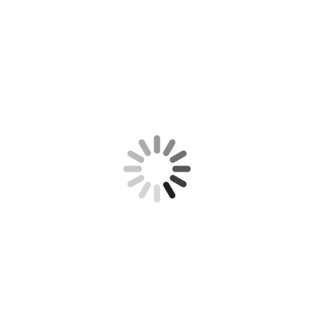
Handwerk, Dienstleistung, Schlosser, Schlüsseldienst,
Schlüsselnotdienst, Türöffnung, Einbruchschutz, Schließanlage,
Schließzylinder, Profilzylinder, Türbeschlag, Türschloss, Sicherheit,
Fenstersicherung, Türsicherung, Nachrüstung, Zusatzschloss,