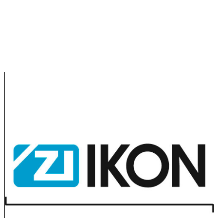
Mehrfachverriegelung, Beschlag, Türschließer, Türöffner,
Notdienst,
BKS, Winkhaus, NUKI, SmartLock 2.0,ZI IKON
Bornheim, Brühl, Wesseling,
ASSA ABLOY,Gretsch Unitas,
Kerpen, Frechen, Bonn, Köln, Hürth, Erftstadt, Swisttal, Alfter,
Weilerswist