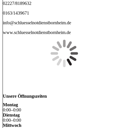
02227/8189632
0163/1439671
info@schluesselnotdienstbornheim.de
www.schluesselnotdienstbornheim.de
Unsere Öffnungszeiten
Montag
0
:
00
–
0
:
00
Dienstag
0
:
00
–
0
:
00
Mittwoch