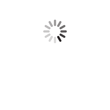
Handwerk, Dienstleistung, Schlosser, Schlüsseldienst,
Schlüsselnotdienst, Türöffnung, Einbruchschutz, Schließanlage,
Schließzylinder, Profilzylinder, Türbeschlag, Türschloss, Sicherheit,
Fenstersicherung, Türsicherung, Nachrüstung, Zusatzschloss,
Mehrfachverriegelung, Beschlag, Türschließer, Türöffner,
Notdienst,
BKS, Winkhaus, NUKI, SmartLock 2.0,ZI IKON
Bornheim, Brühl, Wesseling,
ASSA ABLOY,Gretsch Unitas,
Kerpen, Frechen, Bonn, Köln, Hürth, Erftstadt, Swisttal, Alfter,
Weilerswist