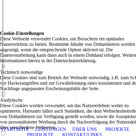
Cookie-Einstellungen
Diese Webseite verwendet Cookies, um Besuchern ein optimales
Nutzererlebnis zu bieten. Bestimmte Inhalte von Drittanbietern werden
angezeigt, wenn die entsprechende Option aktiviert ist. Die
Datenverarbeitung kann dann auch in einem Drittland erfolgen. Weiter
Informationen hierzu in der Datenschutzerklärung.
Technisch notwendige
Diese Cookies sind zum Betrieb der Webseite notwendig, z.B. zum Sc
vor Hackerangriffen und zur Gewährleistung eines konsistenten und de
Nachfrage angepassten Erscheinungsbilds der Seite.
Analytische
Diese Cookies werden verwendet, um das Nutzererlebnis weiter zu
optimieren. Hierunter fallen auch Statistiken, die dem Webseitenbetreib
von Drittanbietern zur Verfügung gestellt werden, sowie die Ausspielu
von personalisierter Werbung durch die Nachverfolgung der Nutzerakti
über verschiedene Webseiten.
STARTSEITE
LEISTUNGEN
ÜBER UNS
PROJEKTE
PRODUKTE
KONTAKT/LINKS